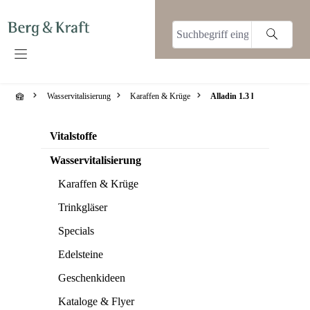
alt springen
Wasservitalisierung
Karaffen & Krüge
Alladin 1.3 l
Vitalstoffe
Wasservitalisierung
Karaffen & Krüge
Trinkgläser
Specials
Edelsteine
Geschenkideen
Kataloge & Flyer