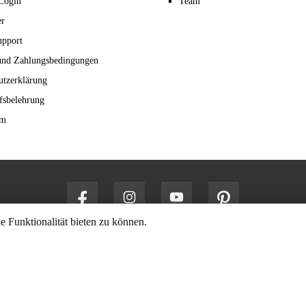
Login
Team
er
upport
und Zahlungsbedingungen
utzerklärung
fsbelehrung
um
 Funktionalität bieten zu können.
tzl. Mehrwertsteuer Zzgl.
Versandkosten
Und Ggf. Nachnahmegebühren, Wenn N
© 2026 Berg & Kraft GmbH - Alle Rechte vorbehalten. Theme by