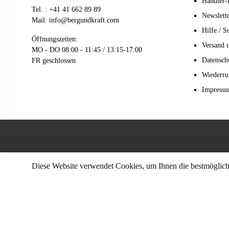
Händler-
Tel. :
+41 41 662 89 89
Newslett
Mail:
info@bergundkraft.com
Hilfe / S
Öffnungszeiten:
Versand 
MO - DO 08:00 - 11:45 / 13:15-17:00
Datensch
FR geschlossen
Wiederru
Impress
Diese Website verwendet Cookies, um Ihnen die bestmögliche
* Alle Preise Inkl. Gese