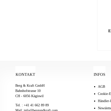
E
KONTAKT
INFOS
Berg & Kraft GmbH
AGB
Bahnhofstrasse 10
Cookie-E
CH - 6056 Kägiswil
Händler-
Tel. :
+41 41 662 89 89
Newslett
Mail:
info@bergundkraft.com