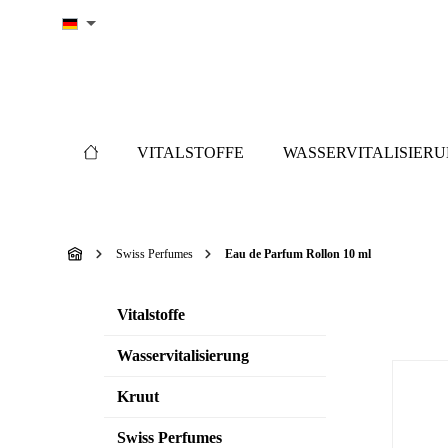
springen
Zur Hauptnavigation springen
VITALSTOFFE
WASSERVITALISIER
Swiss Perfumes
Eau de Parfum Rollon 10 ml
Vitalstoffe
Wasservitalisierung
Kruut
Swiss Perfumes