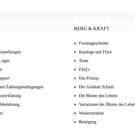
BERG & KRAFT
Firmengeschenke
instellungen
Kataloge und Flyer
Login
Team
er
FAQ's
upport
Das Prinzip
und Zahlungsbedingungen
Der Goldene Schnitt
utzerklärung
Die Blume des Lebens
fsbelehrung
Variationen der Blume des Lebe
um
Wasserstruktur
Reinigung