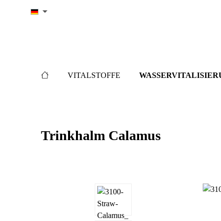
springen
Zur Hauptnavigation springen
VITALSTOFFE
WASSERVITALISIER
Trinkhalm Calamus
Bildergalerie überspringen