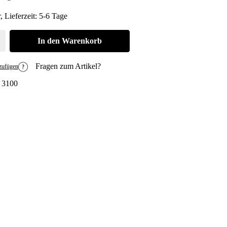
, Lieferzeit: 5-6 Tage
den gewünschten Wert ein oder benutze die Schaltflächen um die Anzahl zu erh
In den Warenkorb
Fragen zum Artikel?
zufügen
:
3100