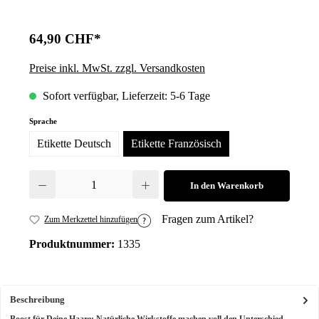
64,90 CHF*
Preise inkl. MwSt. zzgl. Versandkosten
Sofort verfügbar, Lieferzeit: 5-6 Tage
auswählen
Sprache
Etikette Deutsch
Etikette Französisch
Produkt Anzahl: Gib den gewünschten Wert ein oder benutze die Schalt
In den Warenkorb
Fragen zum Artikel?
Zum Merkzettel hinzufügen
Produktnummer:
1335
Beschreibung
Boost für Deine Haare: Natürliche Wirkstoffe machen voll den Unterschied.