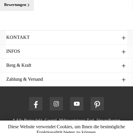
Bewertungen
KONTAKT
INFOS
Berg & Kraft
Zahlung & Versand
* Alle Preise Inkl. Gesetzl. Mehrwertsteuer Zzgl.
Versandkosten
Diese Website verwendet Cookies, um Ihnen die bestmögliche
Und Ggf. Nachnahmegebühren, Wenn Nicht Anders Angegeben.
Funktionalität bieten zu können.