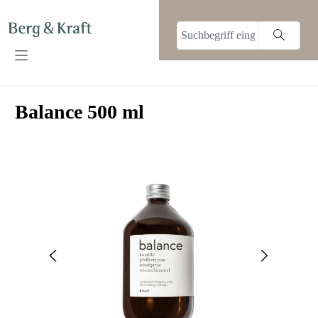
alt springen
Balance 500 ml
Bildergalerie überspringen