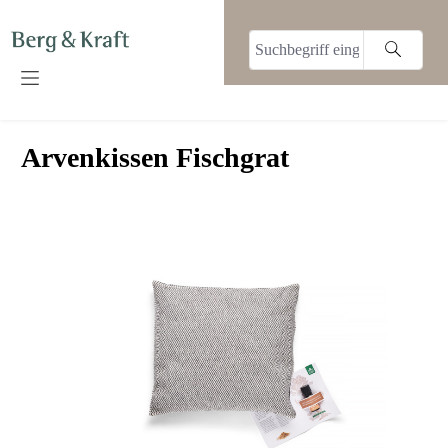
alt springen
Arvenkissen Fischgrat
Bildergalerie überspringen