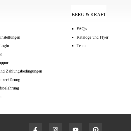
BERG & KRAFT
FAQ's
instellungen
Kataloge und Flyer
Login
Team
er
upport
und Zahlungsbedingungen
utzerklärung
fsbelehrung
um