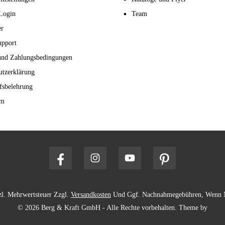
Login
Team
er
upport
und Zahlungsbedingungen
utzerklärung
fsbelehrung
um
tzl. Mehrwertsteuer Zzgl.
Versandkosten
Und Ggf. Nachnahmegebühren, Wenn N
© 2026 Berg & Kraft GmbH - Alle Rechte vorbehalten. Theme by