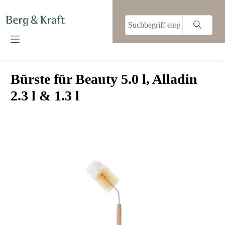
alt springen
Bürste für Beauty 5.0 l, Alladin
2.3 l & 1.3 l
Bildergalerie überspringen